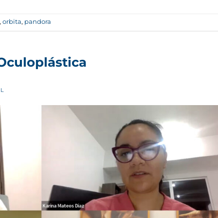
,
orbita
,
pandora
 Oculoplástica
L