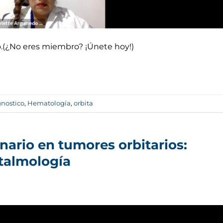
do.(¿No eres miembro? ¡Únete hoy!)
nostico
,
Hematología
,
orbita
nario en tumores orbitarios:
ftalmología