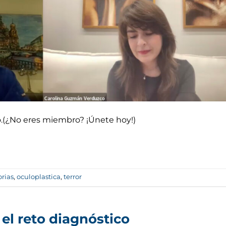
do.(¿No eres miembro? ¡Únete hoy!)
orias
,
oculoplastica
,
terror
el reto diagnóstico