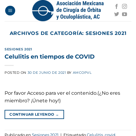
Saltar
al
contenido
ARCHIVOS DE CATEGORÍA:
SESIONES 2021
SESIONES 2021
Celulitis en tiempos de COVID
POSTED ON
30 DE JUNIO DE 2021
BY
AMCOPVL
Por favor Acceso para ver el contenido.(¿No eres
miembro? ¡Únete hoy!)
CONTINUAR LEYENDO
→
Publicado en
Sesiones 2021
|
Etiquetado
Celulitis
,
covid
,