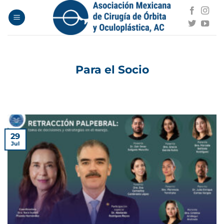
Saltar
al
contenido
Para el Socio
29
Jul