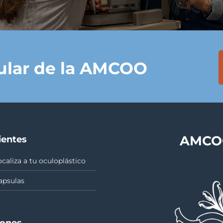
tular de la AMCOO
AMCOO
ientes
ocaliza a tu oculoplástico
apsulas
iones