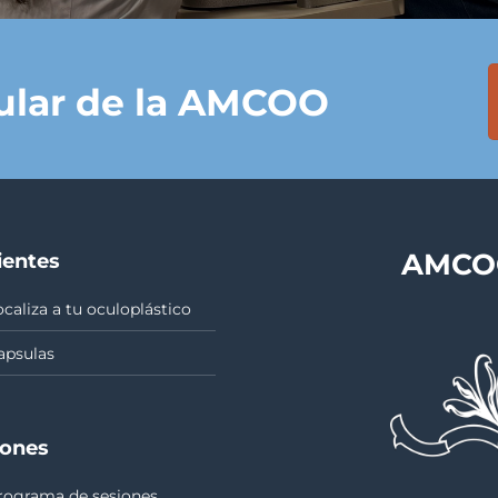
tular de la AMCOO
AMCOO
ientes
ocaliza a tu oculoplástico
apsulas
iones
rograma de sesiones