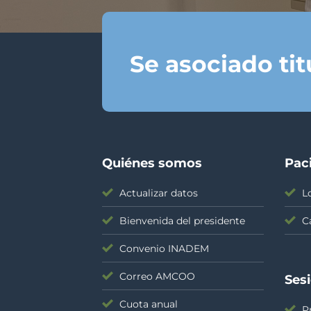
Se asociado ti
Quiénes somos
Pac
Actualizar datos
L
Bienvenida del presidente
C
Convenio INADEM
Correo AMCOO
Ses
Cuota anual
P