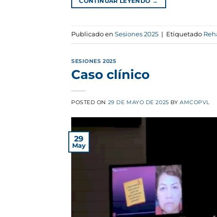
CONTINUAR LEYENDO
→
Publicado en
Sesiones 2025
|
Etiquetado
Reha
SESIONES 2025
Caso clínico
POSTED ON
29 DE MAYO DE 2025
BY
AMCOPVL
29
May