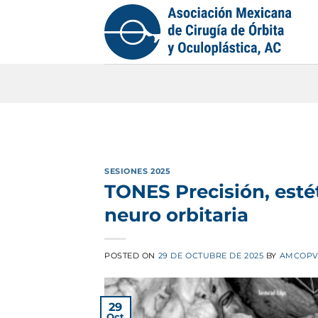
Saltar
al
contenido
SESIONES 2025
TONES Precisión, estét
neuro orbitaria
POSTED ON
29 DE OCTUBRE DE 2025
BY
AMCOPV
29
Oct