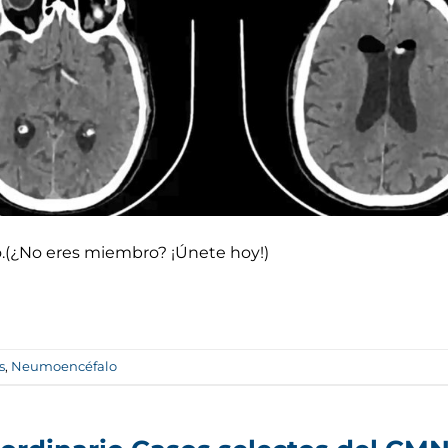
do.(¿No eres miembro? ¡Únete hoy!)
s
,
Neumoencéfalo