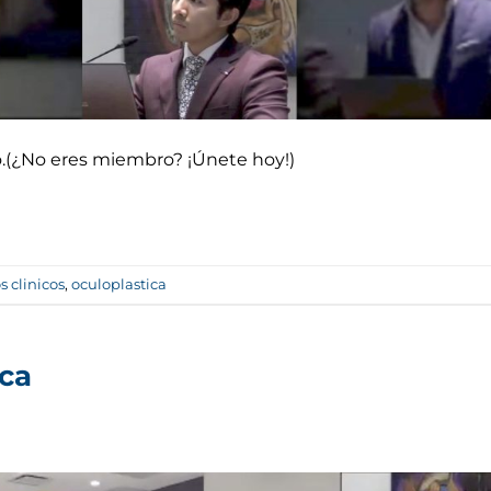
do.(¿No eres miembro? ¡Únete hoy!)
s clinicos
,
oculoplastica
ica