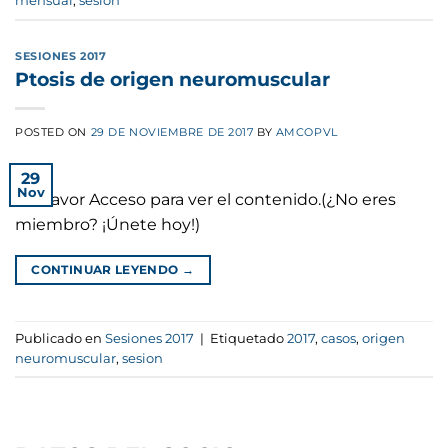
mensual
,
sesion
SESIONES 2017
Ptosis de origen neuromuscular
POSTED ON
29 DE NOVIEMBRE DE 2017
BY
AMCOPVL
29
Nov
Por favor Acceso para ver el contenido.(¿No eres
miembro? ¡Únete hoy!)
CONTINUAR LEYENDO
→
Publicado en
Sesiones 2017
|
Etiquetado
2017
,
casos
,
origen
neuromuscular
,
sesion