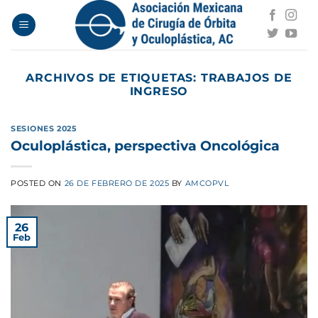
Saltar
al
contenido
ARCHIVOS DE ETIQUETAS:
TRABAJOS DE
INGRESO
SESIONES 2025
Oculoplástica, perspectiva Oncológica
POSTED ON
26 DE FEBRERO DE 2025
BY
AMCOPVL
26
Feb