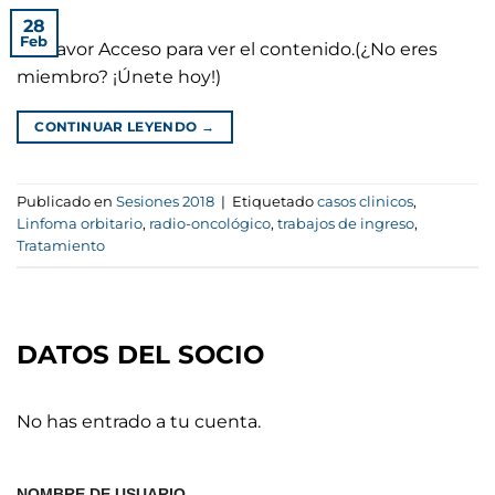
28
Feb
Por favor Acceso para ver el contenido.(¿No eres
miembro? ¡Únete hoy!)
CONTINUAR LEYENDO
→
Publicado en
Sesiones 2018
|
Etiquetado
casos clinicos
,
Linfoma orbitario
,
radio-oncológico
,
trabajos de ingreso
,
Tratamiento
DATOS DEL SOCIO
No has entrado a tu cuenta.
NOMBRE DE USUARIO