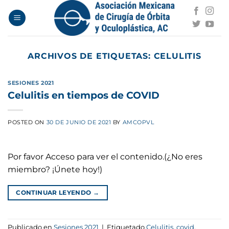
Saltar
al
contenido
ARCHIVOS DE ETIQUETAS:
CELULITIS
SESIONES 2021
Celulitis en tiempos de COVID
POSTED ON
30 DE JUNIO DE 2021
BY
AMCOPVL
Por favor Acceso para ver el contenido.(¿No eres
miembro? ¡Únete hoy!)
CONTINUAR LEYENDO
→
Publicado en
Sesiones 2021
|
Etiquetado
Celulitis
,
covid
,