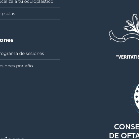
ocaliza a tu oculoplástico
apsulas
iones
rograma de sesiones
esiones por año