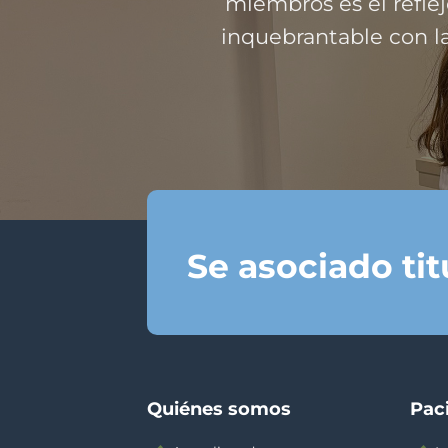
miembros es el refl
inquebrantable con la
Se asociado ti
Quiénes somos
Pac