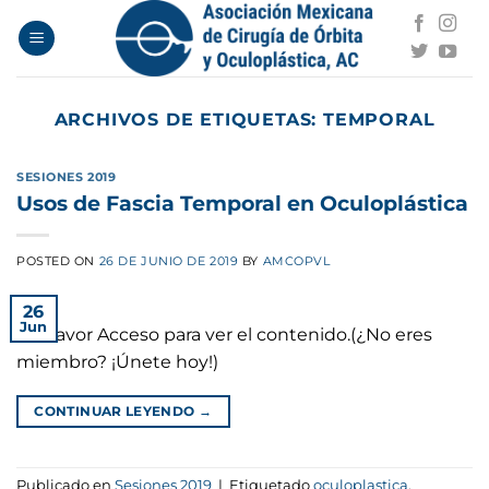
Saltar
al
contenido
ARCHIVOS DE ETIQUETAS:
TEMPORAL
SESIONES 2019
Usos de Fascia Temporal en Oculoplástica
POSTED ON
26 DE JUNIO DE 2019
BY
AMCOPVL
26
Jun
Por favor Acceso para ver el contenido.(¿No eres
miembro? ¡Únete hoy!)
CONTINUAR LEYENDO
→
Publicado en
Sesiones 2019
|
Etiquetado
oculoplastica
,