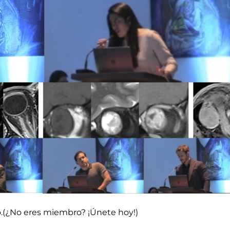
do.(¿No eres miembro? ¡Únete hoy!)