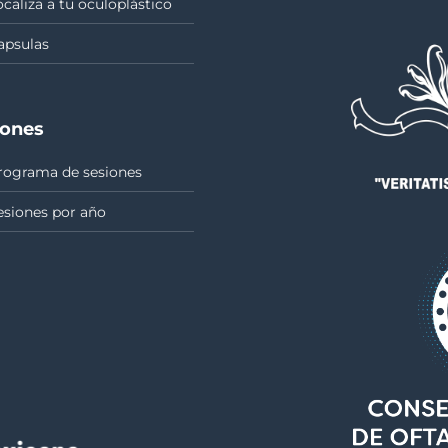
ocaliza a tu oculoplástico
apsulas
iones
rograma de sesiones
esiones por año