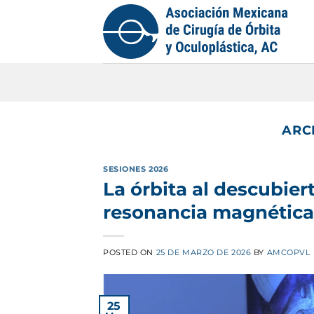
Saltar
al
contenido
ARC
SESIONES 2026
La órbita al descubier
resonancia magnética
POSTED ON
25 DE MARZO DE 2026
BY
AMCOPVL
25