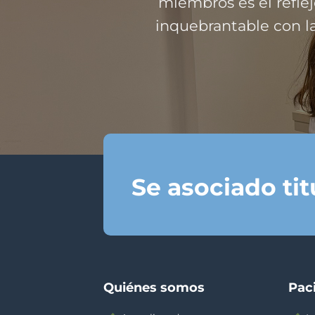
miembros es el refl
inquebrantable con la
Se asociado ti
Quiénes somos
Pac