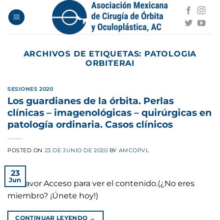
Saltar
al
contenido
ARCHIVOS DE ETIQUETAS:
PATOLOGIA
ORBITERAI
SESIONES 2020
Los guardianes de la órbita. Perlas
clínicas – imagenológicas – quirúrgicas en
patología ordinaria. Casos clínicos
POSTED ON
23 DE JUNIO DE 2020
BY
AMCOPVL
23
Jun
Por favor Acceso para ver el contenido.(¿No eres
miembro? ¡Únete hoy!)
CONTINUAR LEYENDO
→