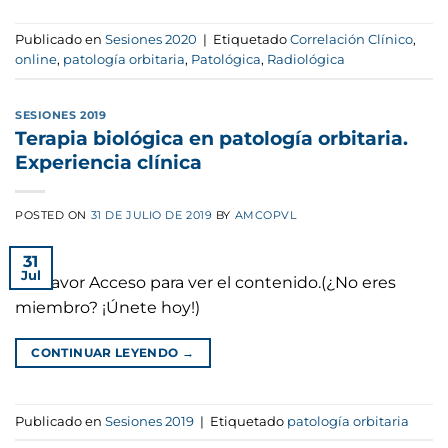
Publicado en
Sesiones 2020
|
Etiquetado
Correlación Clínico
,
online
,
patología orbitaria
,
Patológica
,
Radiológica
SESIONES 2019
Terapia biológica en patología orbitaria.
Experiencia clínica
POSTED ON
31 DE JULIO DE 2019
BY
AMCOPVL
31
Jul
Por favor Acceso para ver el contenido.(¿No eres
miembro? ¡Únete hoy!)
CONTINUAR LEYENDO
→
Publicado en
Sesiones 2019
|
Etiquetado
patología orbitaria