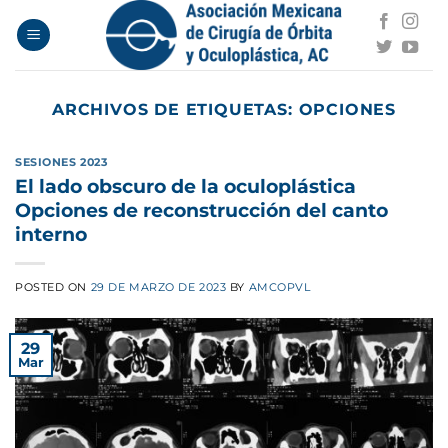
Saltar
al
contenido
ARCHIVOS DE ETIQUETAS:
OPCIONES
SESIONES 2023
El lado obscuro de la oculoplástica
Opciones de reconstrucción del canto
interno
POSTED ON
29 DE MARZO DE 2023
BY
AMCOPVL
29
Mar