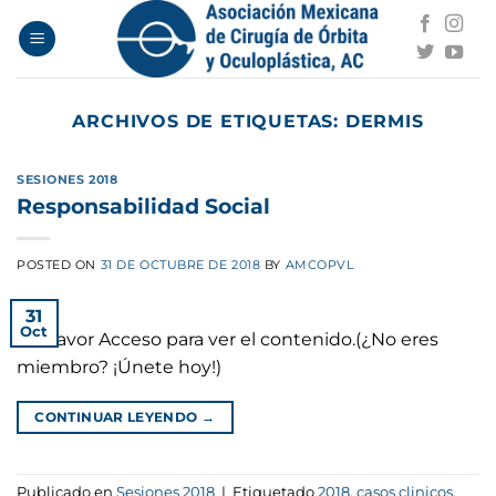
Saltar
al
contenido
ARCHIVOS DE ETIQUETAS:
DERMIS
SESIONES 2018
Responsabilidad Social
POSTED ON
31 DE OCTUBRE DE 2018
BY
AMCOPVL
31
Oct
Por favor Acceso para ver el contenido.(¿No eres
miembro? ¡Únete hoy!)
CONTINUAR LEYENDO
→
Publicado en
Sesiones 2018
|
Etiquetado
2018
,
casos clinicos
,