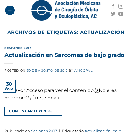
Saltar
al
contenido
ARCHIVOS DE ETIQUETAS:
ACTUALIZACIÓN
SESIONES 2017
Actualización en Sarcomas de bajo grado
POSTED ON
30 DE AGOSTO DE 2017
BY
AMCOPVL
30
Ago
Por favor Acceso para ver el contenido.(¿No eres
miembro? ¡Únete hoy!)
CONTINUAR LEYENDO
→
Publicado en
Sesiones 2017
|
Etiquetado
Actualización
,
bajo