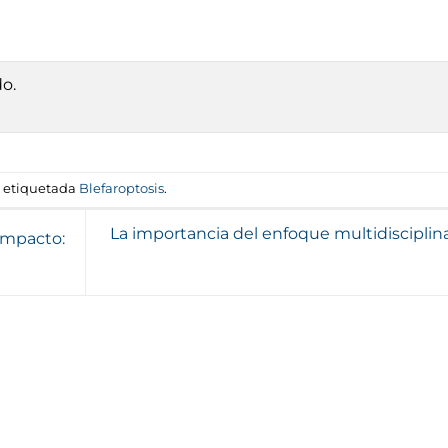
do.
 etiquetada
Blefaroptosis
.
La importancia del enfoque multidisciplina
impacto: