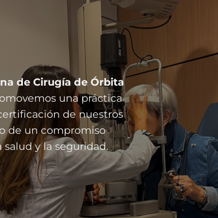
na de Cirugía de Órbita
promovemos una práctica
ertificación de nuestros
ejo de un compromiso
 salud y la seguridad.