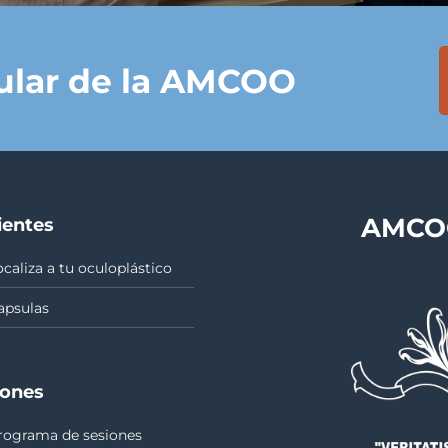
tular de la AMCOO
AMCOO
ientes
ocaliza a tu oculoplástico
apsulas
iones
rograma de sesiones