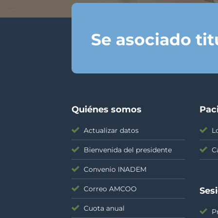
Se asociado ti
Quiénes somos
Pac
Actualizar datos
L
Bienvenida del presidente
C
Convenio INADEM
Correo AMCOO
Ses
Cuota anual
P